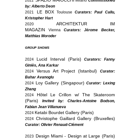
2022
Milano
Commissioned
by: Alberto Deon
LE BOX
2021
Toulouse
Curators: Paul Callu,
Kristopher Hart
ARCHITEKTUR IM
2020
MAGAZIN
Vienna
Curators: Jérome Becker,
Matthias Moroder
GROUP SHOWS
Lucid Interval (Paris)
2024
Curators: Fanny
Giniès, Ana Karkar
Versus Art Project (Istanbul)
2024
Curator:
Bahar Avanoglu
Loy Gallery (Singapour)
2024
Curator: Lexing
Zhang
Hôtel Le Crillon w/ The Skateroom
2024
(Paris)
I
nvited by: Charles-Antoine Bodson,
Fabian Jean Villanueva
Ketabi Bourdet Gallery (Paris)
2024
Christophe Gaillard Gallery (Bruxelles)
2024
Curator: Olivier Renaud-Clément
Design Miami - Design at Large (Paris)
2023