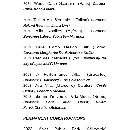
Worst Case Scenario (Paris)
2021
Curator:
Chloé Bonnie More
Tallinn Art Biennale
(Tallinn)
2020
Curators:
Roland Reemaa, Laura Linsi
Villa Noailles (Hyères)
2020
Curators:
Benjamin Lafore, Sébastien Martinez
Lake Como Design Fair (Como)
2019
Curators: Margherita Ratti, Andreas Kofler
Parc des hauteurs (Lyon)
2019
Invited by the
city of Lyon and F. Limonet
A Performance Affair (Bruxelles)
2018
Curators: L. Vaisberg, F. de Goldschmidt
Viva Villa (Marseille)
2018
Curators: Cécile
Debray, Federico Nicolao
Take me I’m yours - Villa Medici (Rome)
2018
Curators: Hans Ulrich Obrist, Chiara
Parisi,
Christian Boltanski
PERMANENT CONSTRUCTIONS
2023 Asiat Public Park (Vilvoorde)