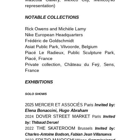
representation)
NOTABLE COLLECTIONS
Rick Owens and Michèle Lamy
Nike European Headquarters
Frédéric de Goldschmidt
Asiat Public Park, Vilvoorde, Belgium
Piacé Le Radieux, Public Sculpture Park,
Piacé, France
Private collection, Château du Feÿ, Sens,
France
EXHIBITIONS
SOLO SHOWS
2025 MERCIER ET ASSOCIÉS Paris
I
nvited by:
Elena Bonaccini, Hugo Abraham
DOVER STREET MARKET
2024
Paris
I
nvited
by: Thibaud Deruel
THE SKATEROOM
2022
Brussels
I
nvited by:
Charles-Antoine Bodson, Fabian Jean Villanueva
SPAZIO MAIOCCHI