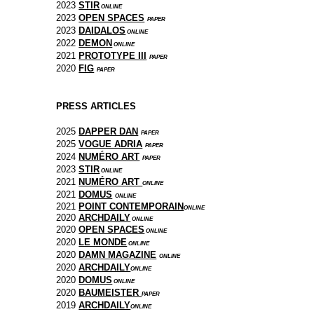
2023
STIR
ONLINE
2023
OPEN SPACES
PAPER
2023
DAIDALOS
ONLINE
2022
DEMON
ONLINE
2021
PROTOTYPE III
PAPER
2020
FIG
PAPER
PRESS ARTICLES
2025
DAPPER DAN
PAPER
2025
VOGUE ADRIA
PAPER
2024
NUMÉRO ART
PAPER
2023
STIR
ONLINE
2021
NUMÉRO ART
ONLINE
2021
DOMUS
ONLINE
2021
POINT CONTEMPORAIN
ONLINE
2020
ARCHDAILY
ONLINE
2020
OPEN SPACES
ONLINE
2020
LE MONDE
ONLINE
2020
DAMN MAGAZINE
ONLINE
2020
ARCHDAILY
ONLINE
2020
DOMUS
ONLINE
2020
BAUMEISTER
PAPER
2019
ARCHDAILY
ONLINE